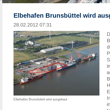
Elbehafen Brunsbüttel wird au
28.02.2012 07:31
D
B
d
P
S
i
a
B
H
E
I
Elbehafen Brunsbüttel wird ausgebaut
i