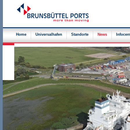
Navigation
überspringen
Home
Universalhafen
Standorte
News
Infocen