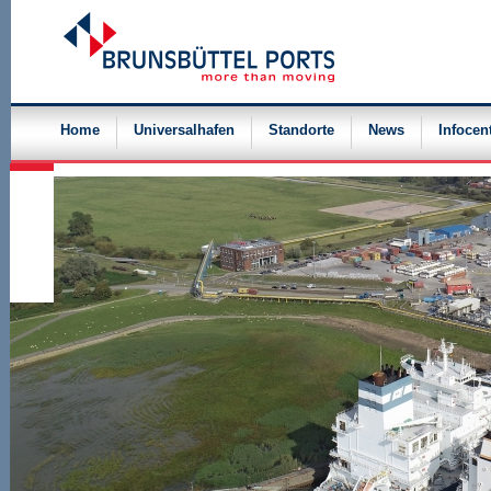
Navigation
überspringen
Home
Universalhafen
Standorte
News
Infocen