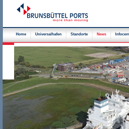
Navigation
überspringen
Home
Universalhafen
Standorte
News
Infocen