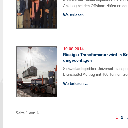
Konzept der Hafenkooperation Offshor
Anklang bei den Offshore-Häfen an de
US-
Weiterlesen …
Staat
Maryland
lernt
von
Schleswig-
19.08.2014
Holsteins
Riesiger Transformator wird in B
Offshore-
umgeschlagen
Windindustrie
Schwerlastlogistiker Universal Transpo
Brunsbüttel Auftrag mit 400 Tonnen G
Riesiger
Weiterlesen …
Transformator
wird
in
Brunsbüttel
umgeschlagen
Seite 1 von 4
1
2