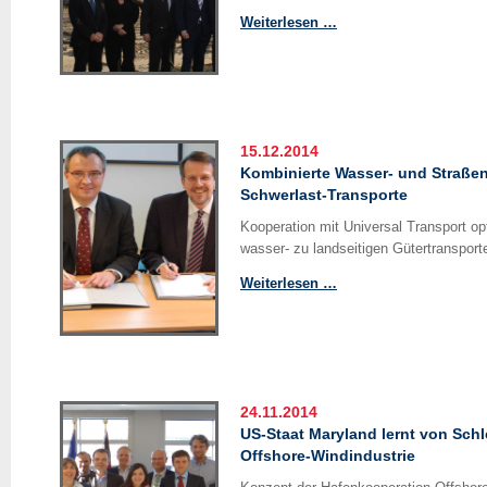
Unterelbe-
Weiterlesen …
Hafenchefs
sprechen
sich
für
Binnenschiffs-
15.12.2014
Shuttle
Kombinierte Wasser- und Straßen
aus
Schwerlast-Transporte
Kooperation mit Universal Transport op
wasser- zu landseitigen Gütertransport
Kombinierte
Weiterlesen …
Wasser-
und
Straßenverkehre
für
Schwerlast-
24.11.2014
Transporte
US-Staat Maryland lernt von Sch
Offshore-Windindustrie