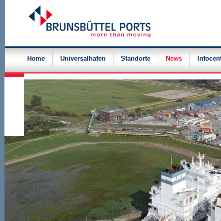
Navigation
überspringen
Home
Universalhafen
Standorte
News
Infocen