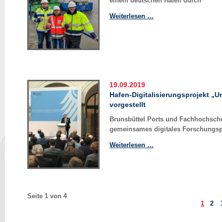
einem deutschen Hafen durch
Deutschlandpremiere
Weiterlesen …
in
Brunsbüttel
19.09.2019
Hafen-Digitalisierungsprojekt „Un
vorgestellt
Brunsbüttel Ports und Fachhochschu
gemeinsames digitales Forschungsp
Hafen-
Weiterlesen …
Digitalisierungsprojek
„UniPort
4.0“
in
Berlin
Seite 1 von 4
1
2
vorgestellt